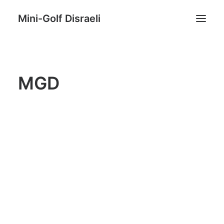
Mini-Golf Disraeli
Accueil
MGD
Nos Tarifs
Bar laitier
Quoi faire à Disraeli?